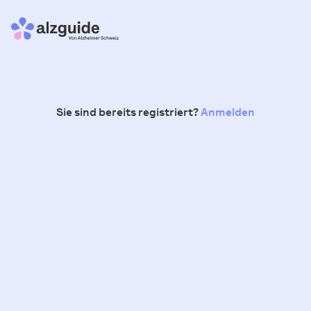
Sie sind bereits registriert?
Anmelden
E-Mail
*
Die
AGB
werden akzeptiert
und die
Datenschutzerklärung zur
Kenntnis genommen.
Die medizinisch-ethischen-